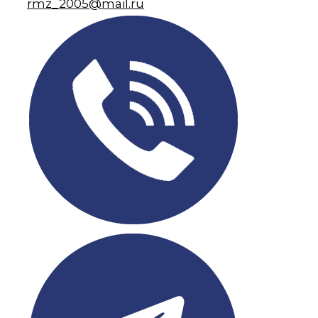
rmz_2005
@mail.ru